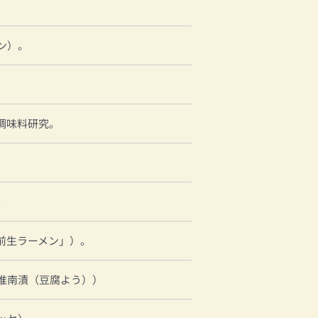
ン）。
調味料研究。
。
前生ラーメン」）。
准南漬（豆腐よう））