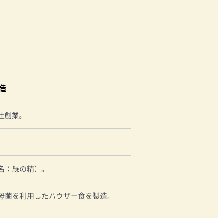
社創業。
名：緑の精）。
母菌を利用したハウザー食を製造。