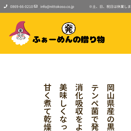
0869-66-0210
info@nittokoso.co.jp
※土、日、祝日は休業しま
甘く煮て乾燥させました。
美味しくなった黒豆を
消化吸収をよくし、
テンペ菌で発酵させ、
岡山県産の黒豆(作州黒)を